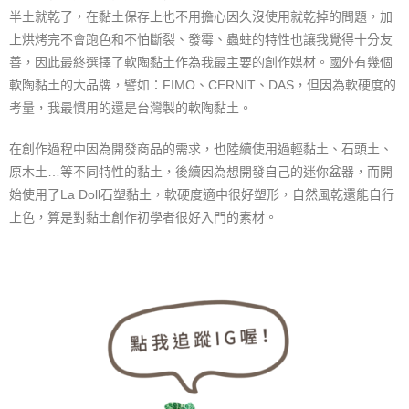
半土就乾了，在黏土保存上也不用擔心因久沒使用就乾掉的問題，加
上烘烤完不會跑色和不怕斷裂、發霉、蟲蛀的特性也讓我覺得十分友
善，因此最終選擇了軟陶黏土作為我最主要的創作媒材。國外有幾個
軟陶黏土的大品牌，譬如：FIMO、CERNIT、DAS，但因為軟硬度的
考量，我最慣用的還是台灣製的軟陶黏土。
在創作過程中因為開發商品的需求，也陸續使用過輕黏土、石頭土、
原木土…等不同特性的黏土，後續因為想開發自己的迷你盆器，而開
始使用了La Doll石塑黏土，軟硬度適中很好塑形，自然風乾還能自行
上色，算是對黏土創作初學者很好入門的素材。