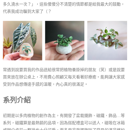
多久澆水一次？」，這些傻傻分不清楚的情節都是給我最大的鼓勵，
代表我成功騙到大家了（？
常遇到說要買我的作品送給很常把植物養掛掉的朋友（笑）或是說要
買來放在辦公桌上，不用費心照顧又每天看著好療癒。能夠讓大家感
受到作品想傳達手感的溫暖，內心真的很滿足。
系列介紹
初期是以多肉植物的創作為主，有開發了盆栽擺飾、磁鐵、飾品…等
系列，磁鐵算是最熱銷的品項，因為搭配禮盒可以送人，磁吸在冰箱
或辦公桌前一整排也十分可愛。而多肉盆栽擺飾除了常見的滿盆繽紛