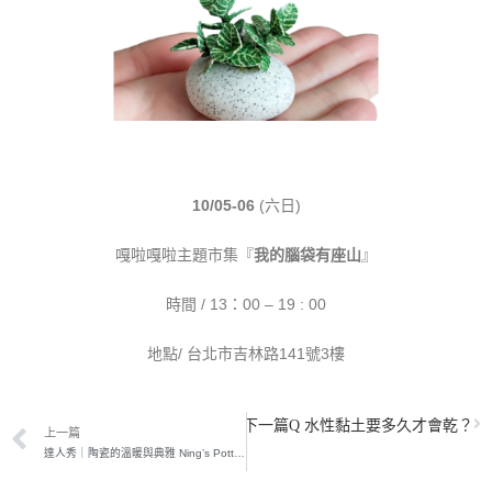
10/05-06
(六日)
嘎啦嘎啦主題市集『
我的腦袋有座山
』
時間 / 13：00 – 19 : 00
地點/ 台北市吉林路141號3樓
下一篇
Q 水性黏土要多久才會乾？
上一篇
達人秀｜陶瓷的溫暖與典雅 Ning’s Pottery寗手作陶