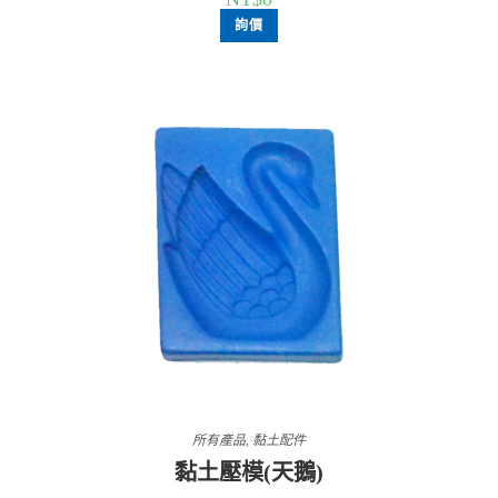
詢價
所有產品
,
黏土配件
黏土壓模(天鵝)