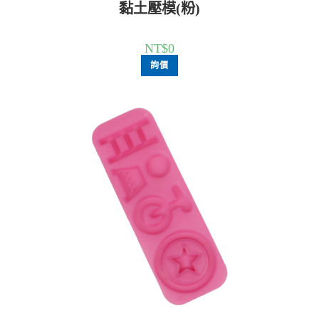
黏土壓模(粉)
NT$
0
詢價