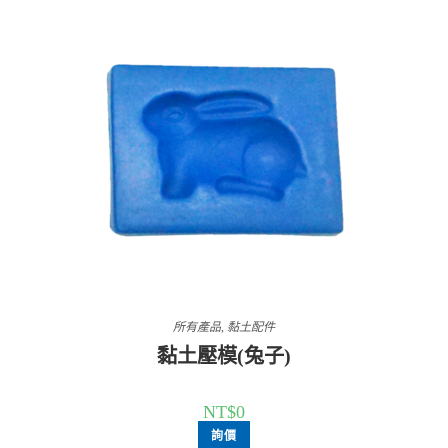
所有產品
,
黏土配件
黏土壓模(兔子)
NT$
0
詢價