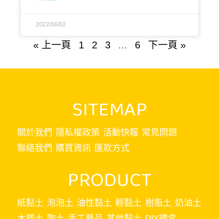
2022/06/02
« 上一頁
1
2
3
...
6
下一頁 »
SITEMAP
關於我們
隱私權政策
活動快報
常見問題
聯絡我們
購買資訊
匯款方式
PRODUCT
紙黏土
泡泡土
油性黏土
輕黏土
樹脂土
奶油土
木塑土
陶土
手工藝品
其他黏土
DIY禮盒