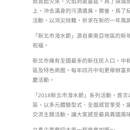
就冒起火來，火焰到處蔓延。爲了撲滅
上，沖去滿身的污漬遺臭。爾後，爲了
活動，以消災除難，祈求在新的一年風
「新北市潑水節」源自東南亞地區的新
祝福。
新北市擁有全國最多的新住民人口，中
區及特色商圈。每年四月中旬更舉辦富
慶活動。
「2018新北市潑水節」系列活動，首
區，以多元體驗型式、全面感官享受，
交流主題活動，讓大家感受最具異國風
立鑫企業歡迎大家一起來參加喔～