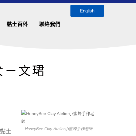
English
黏土百科
聯絡我們
女－文珺
HoneyBee Clay Atelier小蜜蜂手作老師
童黏土