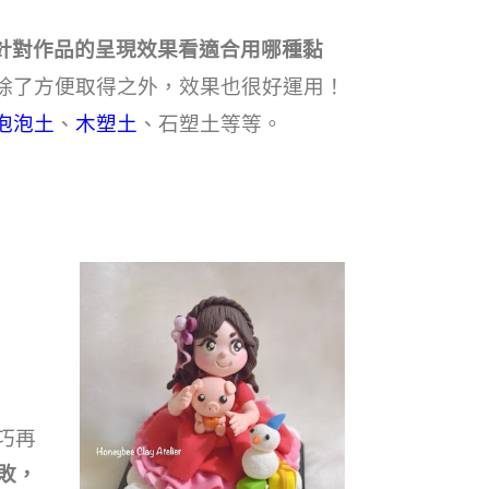
針對作品的呈現效果看適合用哪種黏
除了方便取得之外，效果也很好運用！
泡泡土
、
木塑土
、石塑土等等。
巧再
敗，