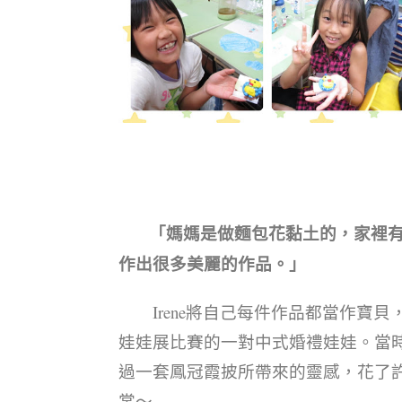
「媽媽是做麵包花黏土的，家裡
作出很多美麗的作品。」
Irene將自己每件作品都當作寶貝
娃娃展比賽的一對中式婚禮娃娃。當
過一套鳳冠霞披所帶來的靈感，花了
裳～