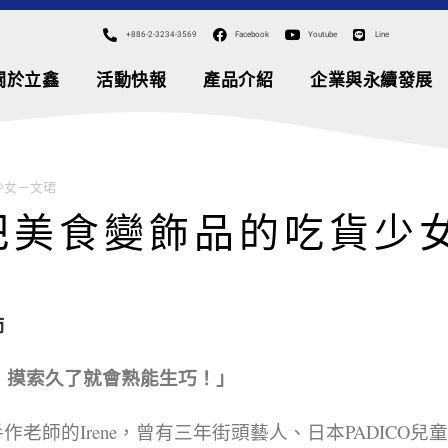
+886-2-3234-3569
Facebook
Youtube
Line
關於立鑫
活動快報
產品介紹
企業與永續發展
少女－文珺
把美食變飾品的吃貨少
師
，摸索久了就會熟能生巧！」
er小蜜蜂手作老師的Irene，曾有三年街頭藝人、日本PADICO兒