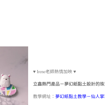
♥ Irene老師熱情加映 ♥
立鑫熱門產品－夢幻紙黏土設計的珠
教學網址：
夢幻紙黏土教學－仙人掌