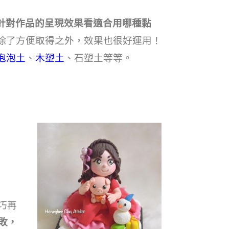
針對作品的呈現效果看適合用哪種黏
除了方便取得之外，效果也很好運用！
泡泡土
、
木塑土
、石塑土等等。
巧再
敗，