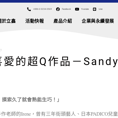
+886-2-3234-3569
Facebook
Youtube
Line
關於立鑫
活動快報
產品介紹
企業與永續發展
y
愛的超Q作品－Sand
，摸索久了就會熟能生巧！」
er小蜜蜂手作老師的Irene，曾有三年街頭藝人、日本PADICO兒