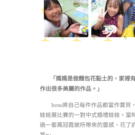
「媽媽是做麵包花黏土的，家裡
作出很多美麗的作品。」
Irene將自己每件作品都當作寶貝
娃娃展比賽的一對中式婚禮娃娃。當
過一套鳳冠霞披所帶來的靈感，花了
裳～