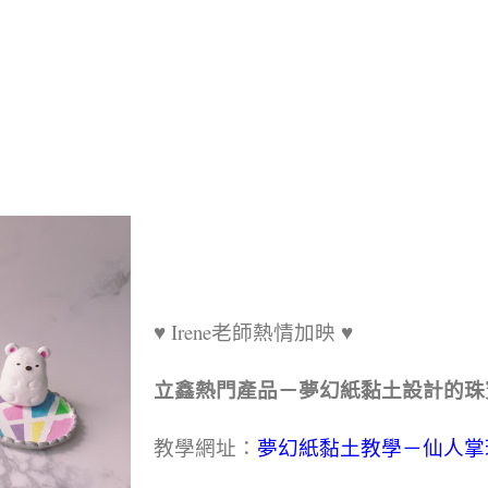
♥ Irene老師熱情加映 ♥
立鑫熱門產品－夢幻紙黏土設計的珠
教學網址：
夢幻紙黏土教學－仙人掌