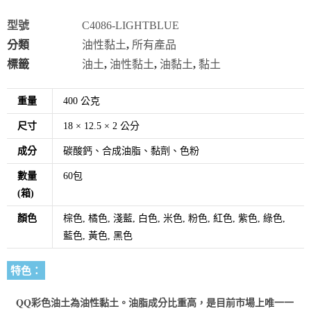
型號
C4086-LIGHTBLUE
分類
油性黏土
,
所有產品
標籤
油土
,
油性黏土
,
油黏土
,
黏土
重量
400 公克
尺寸
18 × 12.5 × 2 公分
成分
碳酸鈣、合成油脂、黏劑、色粉
數量
60包
(箱)
顏色
棕色, 橘色, 淺藍, 白色, 米色, 粉色, 紅色, 紫色, 綠色,
藍色, 黃色, 黑色
特色：
QQ彩色油土為油
性黏土。油脂成分比重高，是目前市場上唯一一