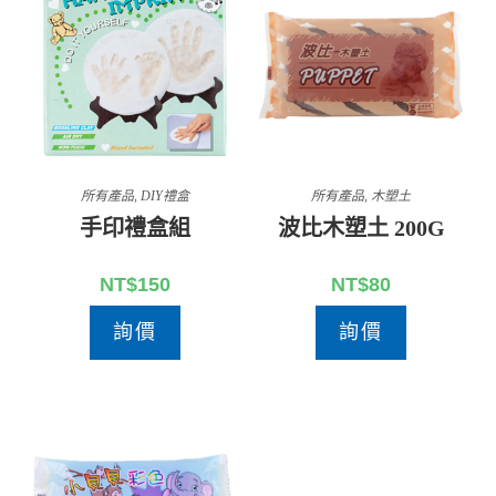
所有產品
,
DIY禮盒
所有產品
,
木塑土
手印禮盒組
波比木塑土 200G
NT$
150
NT$
80
詢價
詢價