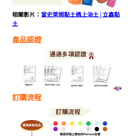
相關影片：
當史萊姆黏土遇上油土│立鑫黏
土
產品認證
訂購流程