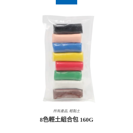
所有產品
,
輕黏土
8色輕土組合包 160G