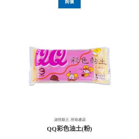
詢價
油性黏土
,
所有產品
QQ彩色油土(粉)