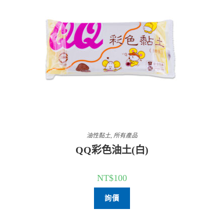
油性黏土
,
所有產品
QQ彩色油土(白)
NT$
100
詢價