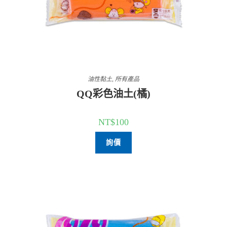
油性黏土
,
所有產品
QQ彩色油土(橘)
NT$
100
詢價