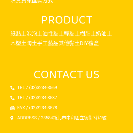
購買資訊
匯款方式
PRODUCT
紙黏土
泡泡土
油性黏土
輕黏土
樹脂土
奶油土
木塑土
陶土
手工藝品
其他黏土
DIY禮盒
CONTACT US
TEL / (02)3234-3569
TEL / (02)3234-3587
FAX / (02)3234-3578
ADDRESS / 23584新北市中和區立德街7巷1號