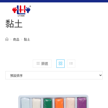
黏土
>
商品
>
黏土
篩選