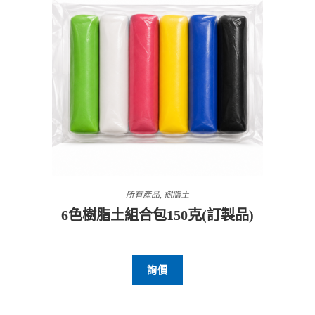
所有產品
,
樹脂土
6色樹脂土組合包150克(訂製品)
詢價