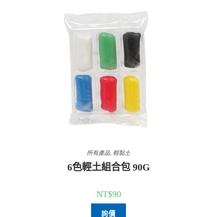
所有產品
,
輕黏土
6色輕土組合包 90G
NT$
90
詢價