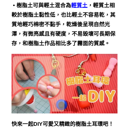
•
樹脂土可與輕土混合為
輕質土
，輕質土相
較於樹脂土黏性低，也比輕土不容易乾，其
質地輕巧棉密不黏手，乾燥後呈現自然光
澤，有微亮感且有硬度，不易毀壞可長期保
存，和樹脂土作品相比多了霧面的質感。
快來一起DIY可愛又精緻的樹脂土耳環吧！