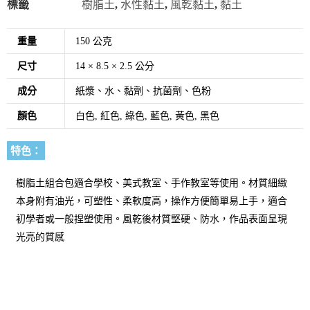
標籤
樹脂土
,
水性黏土
,
風乾黏土
,
黏土
重量
150 公克
尺寸
14 × 8.5 × 2.5 公分
成分
紙漿、水、黏劑、抗菌劑、色粉
顏色
白色, 紅色, 綠色, 藍色, 黃色, 黑色
特色：
樹脂土組合包適合學校、美式教室、手作教室等使用。材質細緻
本身附有油光，可塑性、柔軟度高，操作方便簡單易上手，適合
初學者或一般捏塑使用。風乾後材質堅硬、防水，作品表面呈現
光亮的質感