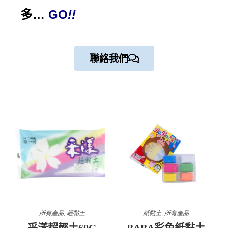
多…
GO
!!
聯絡我們
所有產品
,
輕黏土
紙黏土
,
所有產品
采漾超輕土60G
BABA彩色紙黏土