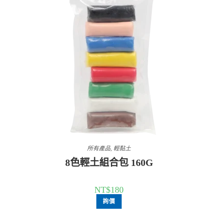
所有產品
,
輕黏土
8色輕土組合包 160G
NT$
180
詢價