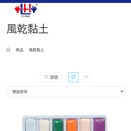
風乾黏土
>
商品
>
風乾黏土
篩選