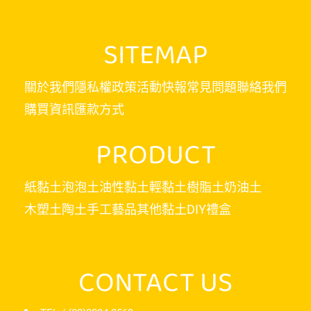
SITEMAP
關於我們
隱私權政策
活動快報
常見問題
聯絡我們
購買資訊
匯款方式
PRODUCT
紙黏土
泡泡土
油性黏土
輕黏土
樹脂土
奶油土
木塑土
陶土
手工藝品
其他黏土
DIY禮盒
CONTACT US