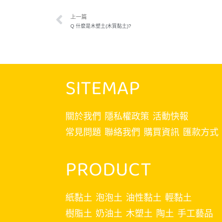
上一篇
Q 什麼是木塑土(木質黏土)?
SITEMAP
關於我們
隱私權政策
活動快報
常見問題
聯絡我們
購買資訊
匯款方式
PRODUCT
紙黏土
泡泡土
油性黏土
輕黏土
樹脂土
奶油土
木塑土
陶土
手工藝品