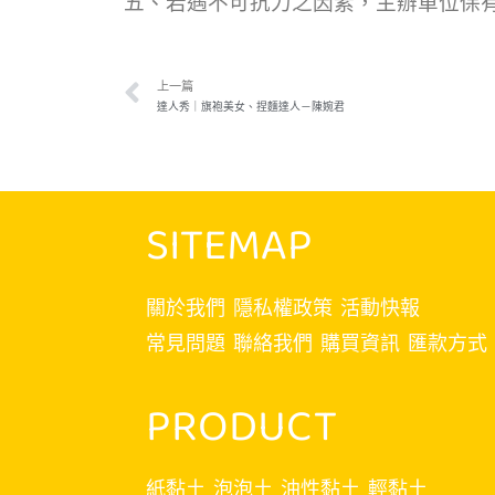
五、若遇不可抗力之因素，主辦單位保
上一篇
達人秀｜旗袍美女、捏麵達人－陳婉君
SITEMAP
關於我們
隱私權政策
活動快報
常見問題
聯絡我們
購買資訊
匯款方式
PRODUCT
紙黏土
泡泡土
油性黏土
輕黏土