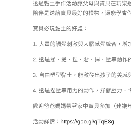
透過黏土手作活動讓父母與寶貝在玩樂
陪伴是送給寶貝最好的禮物，還能學會
寶貝必玩黏土的好處：
1. 大量的觸覺刺激與大腦感覺統合，
2. 透過揉、搓、捏、貼、捍、壓等動
3. 自由塑型黏土，能激發出孩子的美感
4. 透過捏壓等用力的動作，抒發壓力、
歡迎爸爸媽媽帶著家中寶貝參加（建議
活動詳情：
https://goo.gl/qTqE8g