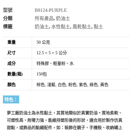
型號
B8124-PURPLE
分類
所有產品
,
奶油土
標籤
奶油土
,
水性黏土
,
風乾黏土
,
黏土
重量
50 公克
尺寸
12.5 × 5 × 5 公分
成分
特殊膠、輕量粉、水
數量(箱)
150包
顏色
棕色, 淺藍, 白色, 粉色, 紫色, 綠色, 黃色
特色：
夢工廠奶油土為水性黏土，其質地類似於真實奶油。質地柔軟、
可塑性高、附著力強，能維持塑形後的形狀，適合用於製作仿真
甜點，或飾品的點綴配件，如：裝飾在鏡子、手機殼、收納罐上