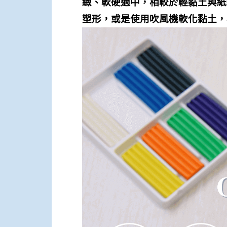
緻、軟硬適中，相較於輕黏土與紙
塑形，或是使用吹風機軟化黏土，