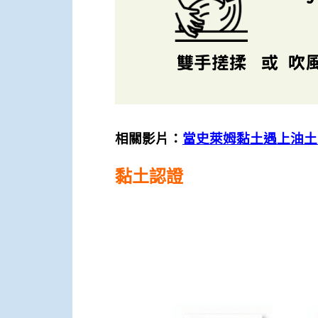
相關影片：
當史萊姆黏土遇上油土
黏土認證