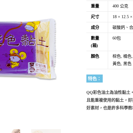
重量
400 公克
尺寸
18 × 12.5 
成分
碳酸鈣、
數量
60包
(箱)
顏色
棕色, 橘色,
黃色, 黑色
特色：
QQ彩色油土為油
性黏土
且能重複使用的黏土，好
好素材，也是許多科學教