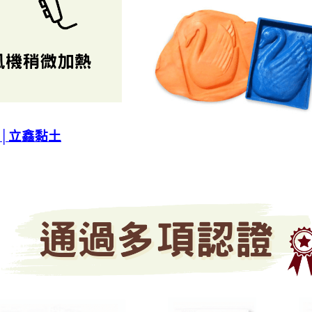
│立鑫黏土