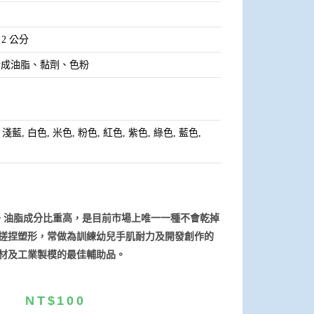
× 2 公分
合成油脂、黏劑、色粉
 淺藍, 白色, 米色, 粉色, 紅色, 紫色, 綠色, 藍色,
。油脂成分比重高，是目前市場上唯一一種不會乾掉
搓捏塑形，常做為訓練幼兒手肌耐力及開發創作的
材及工業製模的最佳輔助品。
NT$
100