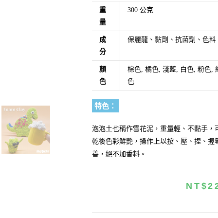
重
300 公克
量
成
保麗龍、黏劑、抗菌劑、色料
分
顏
棕色, 橘色, 淺藍, 白色, 粉色, 
色
色
特色：
泡泡土也稱作雪花泥，重量輕、不黏手，
乾後色彩鮮艷，操作上以按、壓、捏、握
善，絕不加香料。
NT$
2