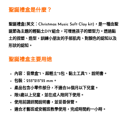
聖誕禮盒是什麼？
聖誕禮盒
(
英文：
Christmas Music Soft Clay kit)
，是一種由聖
誕節為主題的輕黏土
DIY
組合，可增進孩子的塑型力。透過黏
土的捏塑、造型，訓練小朋友的手部肌肉、對顏色的認知以及
形狀的認知。
聖誕禮盒主要用途
內容：音樂盒
*1
、超輕土
*5
包、黏土工具
*1
、說明書。
包裝：
255*215*55 mm
。
產品包含小零件部分，不適合
36
個月以下兒童。
限
5
歲以上兒童，並在成人陪同下使用。
使用前請詳閱說明書，並妥善保管。
適合才藝班或安親班教學使用，完成時間約一小時。