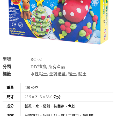
型號
RC-02
分類
DIY禮盒
,
所有產品
標籤
水性黏土
,
聖誕禮盒
,
輕土
,
黏土
重量
420 公克
尺寸
25.5 × 21.5 × 53.0 公分
成分
紙漿、水、黏劑、抗菌劑、色粉
內容
音樂盒*1、超輕土*5、黏土工具*1、說明書