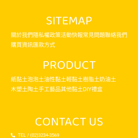
SITEMAP
關於我們
隱私權政策
活動快報
常見問題
聯絡我們
購買資訊
匯款方式
PRODUCT
紙黏土
泡泡土
油性黏土
輕黏土
樹脂土
奶油土
木塑土
陶土
手工藝品
其他黏土
DIY禮盒
CONTACT US
TEL / (02)3234-3569