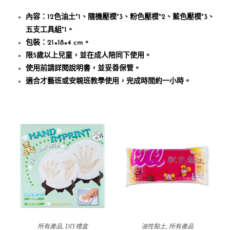
內容：12色油土*1
、隨機壓模
*3
、粉色壓模
*2
、藍色壓模
*3
、
五支工具組
*1
。
包裝：21
×18×4 cm
。
限
5
歲以上兒童，並在成人陪同下使用。
使用前請詳閱說明書，並妥善保管。
適合才藝班或安親班教學使用，完成時間約一小時。
所有產品
,
DIY禮盒
油性黏土
,
所有產品