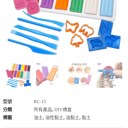
型號
RC-15
分類
所有產品
,
DIY禮盒
標籤
油土
,
油性黏土
,
油黏土
,
黏土