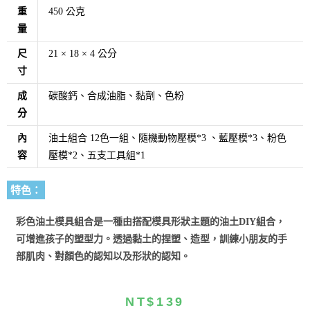
重
450 公克
量
尺
21 × 18 × 4 公分
寸
成
碳酸鈣、合成油脂、黏劑、色粉
分
內
油土組合 12色一組、隨機動物壓模*3 、藍壓模*3、粉色
容
壓模*2、五支工具組*1
特色：
彩色油土模具組合
是一種由搭配模具形狀主題的油土
DIY
組合，
可增進孩子的塑型力。透過黏土的捏塑、造型，訓練小朋友的手
部肌肉、對顏色的認知以及形狀的認知。
NT$
139