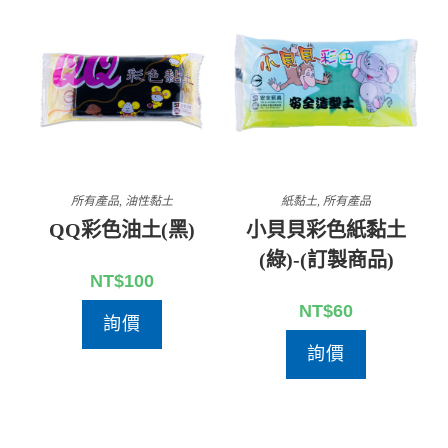
所有產品
,
油性黏土
紙黏土
,
所有產品
QQ彩色油土(黑)
小貝貝彩色紙黏土
(綠)-(訂製商品)
NT$
100
NT$
60
詢價
詢價