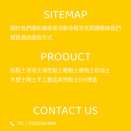
SITEMAP
關於我們
隱私權政策
活動快報
常見問題
聯絡我們
購買資訊
匯款方式
PRODUCT
紙黏土
泡泡土
油性黏土
輕黏土
樹脂土
奶油土
木塑土
陶土
手工藝品
其他黏土
DIY禮盒
CONTACT US
TEL / (02)3234-3569