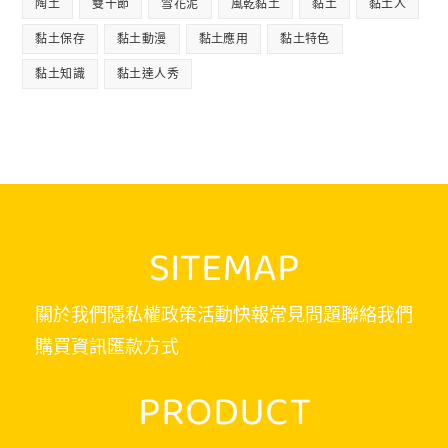
陶土
雙十節
雪花泥
風乾黏土
黏土
黏土人
黏土保存
黏土動漫
黏土應用
黏土特色
黏土知識
黏土達人秀
SITEMAP
關於我們
隱私權政策
活動快報
常見問題
聯絡我們
購買資訊
匯款方式
PRODUCT