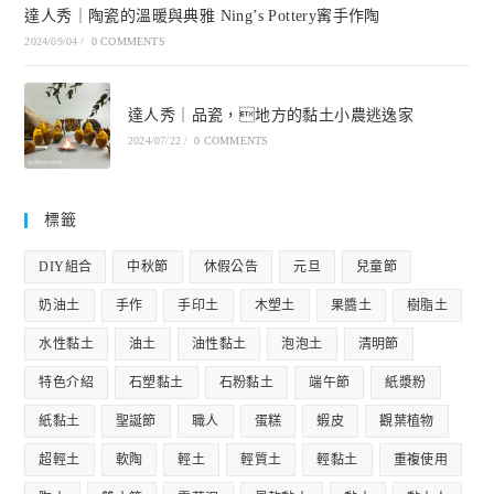
達人秀｜陶瓷的溫暖與典雅 Ning’s Pottery寗手作陶
2024/09/04
/
0 COMMENTS
達人秀｜品瓷，地方的黏土小農逃逸家
2024/07/22
/
0 COMMENTS
標籤
DIY組合
中秋節
休假公告
元旦
兒童節
奶油土
手作
手印土
木塑土
果醬土
樹脂土
水性黏土
油土
油性黏土
泡泡土
清明節
特色介紹
石塑黏土
石粉黏土
端午節
紙漿粉
紙黏土
聖誕節
職人
蛋糕
蝦皮
觀葉植物
超輕土
軟陶
輕土
輕質土
輕黏土
重複使用