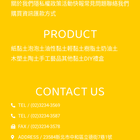
關於我們
隱私權政策
活動快報
常見問題
聯絡我們
購買資訊
匯款方式
PRODUCT
紙黏土
泡泡土
油性黏土
輕黏土
樹脂土
奶油土
木塑土
陶土
手工藝品
其他黏土
DIY禮盒
CONTACT US
TEL / (02)3234-3569
TEL / (02)3234-3587
FAX / (02)3234-3578
ADDRESS / 23584新北市中和區立德街7巷1號