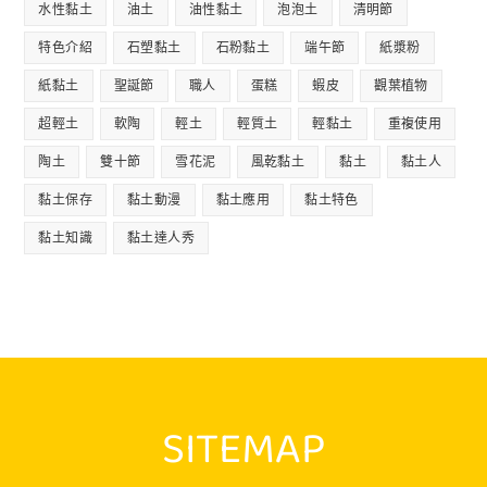
水性黏土
油土
油性黏土
泡泡土
清明節
特色介紹
石塑黏土
石粉黏土
端午節
紙漿粉
紙黏土
聖誕節
職人
蛋糕
蝦皮
觀葉植物
超輕土
軟陶
輕土
輕質土
輕黏土
重複使用
陶土
雙十節
雪花泥
風乾黏土
黏土
黏土人
黏土保存
黏土動漫
黏土應用
黏土特色
黏土知識
黏土達人秀
SITEMAP