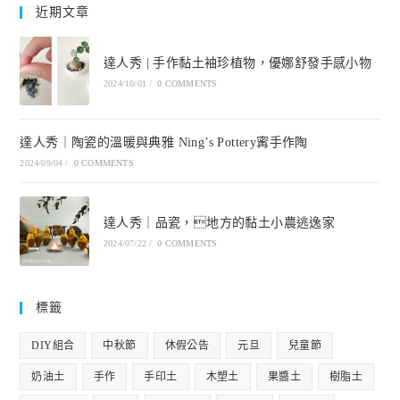
近期文章
達人秀 | 手作黏土袖珍植物，優娜舒發手感小物
2024/10/01
/
0 COMMENTS
達人秀｜陶瓷的溫暖與典雅 Ning’s Pottery寗手作陶
2024/09/04
/
0 COMMENTS
達人秀｜品瓷，地方的黏土小農逃逸家
2024/07/22
/
0 COMMENTS
標籤
DIY組合
中秋節
休假公告
元旦
兒童節
奶油土
手作
手印土
木塑土
果醬土
樹脂土