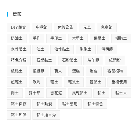
標籤
DIY組合
中秋節
休假公告
元旦
兒童節
奶油土
手作
手印土
木塑土
果醬土
樹脂土
水性黏土
油土
油性黏土
泡泡土
清明節
特色介紹
石塑黏土
石粉黏土
端午節
紙漿粉
紙黏土
聖誕節
職人
蛋糕
蝦皮
觀葉植物
超輕土
軟陶
輕土
輕質土
輕黏土
重複使用
陶土
雙十節
雪花泥
風乾黏土
黏土
黏土人
黏土保存
黏土動漫
黏土應用
黏土特色
黏土知識
黏土達人秀