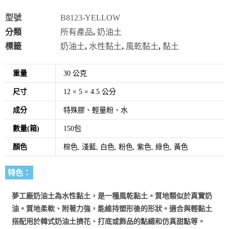
型號
B8123-YELLOW
分類
所有產品
,
奶油土
標籤
奶油土
,
水性黏土
,
風乾黏土
,
黏土
重量
30 公克
尺寸
12 × 5 × 4.5 公分
成分
特殊膠、輕量粉、水
數量(箱)
150包
顏色
棕色, 淺藍, 白色, 粉色, 紫色, 綠色, 黃色
特色：
夢工廠奶油土為水性黏土，是一種風乾黏土。
質地類似於真實奶
油。質地柔軟、附著力強，能維持塑形後的形狀。適合與輕黏土
搭配用於韓式奶油土擠花、
打底或飾品的點綴和仿真甜點等。