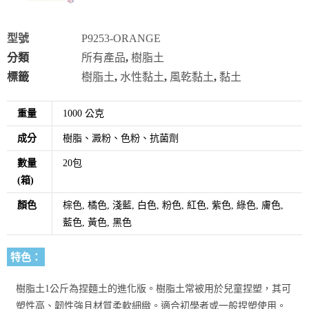
型號
P9253-ORANGE
分類
所有產品
,
樹脂土
標籤
樹脂土
,
水性黏土
,
風乾黏土
,
黏土
重量
1000 公克
成分
樹脂、澱粉、色粉、抗菌劑
數量
20包
(箱)
顏色
棕色, 橘色, 淺藍, 白色, 粉色, 紅色, 紫色, 綠色, 膚色,
藍色, 黃色, 黑色
特色：
樹脂土1公斤為捏麵土的進化版。樹脂土常被用於兒童捏塑，其可
塑性高、韌性強且材質柔軟細緻。
適合初學者或一般捏塑使用。