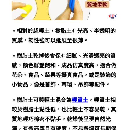
•
相對於超輕土，樹脂土有光亮、半透明的
質感，
韌性強
可以延展至很薄。
•
樹脂土乾掉後會保有細膩、光滑透亮的質
感，顏色鮮艷飽和、
成品仿真度
高，適合做
花朵、食品、蔬果等擬真食品，或是裝飾的
小物品，像是首飾、耳環、吊飾等配件。
•
樹脂土可與輕土混合為
輕質土
，輕質土相
較於樹脂土黏性低，也比輕土不容易乾，其
質地輕巧棉密不黏手，乾燥後呈現自然光
澤，有微亮感且有硬度，不易毀壞可長期保