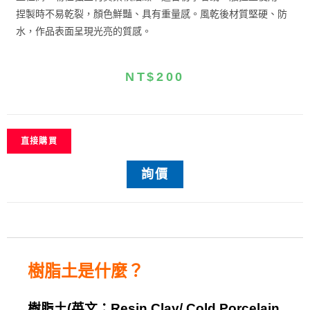
捏製時不易乾裂，顏色鮮豔、具有重量感。風乾後材質堅硬、防
水，作品表面呈現光亮的質感。
NT$
200
直接購買
詢價
樹脂土
是什麼？
樹脂土
(
英文：
Resin Clay/ Cold Porcelain