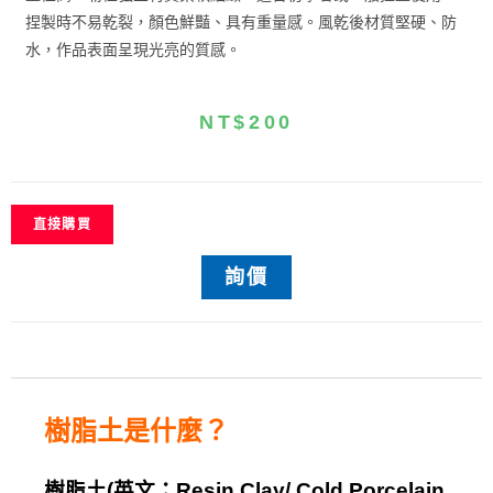
捏製時不易乾裂，顏色鮮豔、具有重量感。風乾後材質堅硬、防
水，作品表面呈現光亮的質感。
NT$
200
直接購買
詢價
樹脂土
是什麼？
樹脂土
(
英文：
Resin Clay/ Cold Porcelain