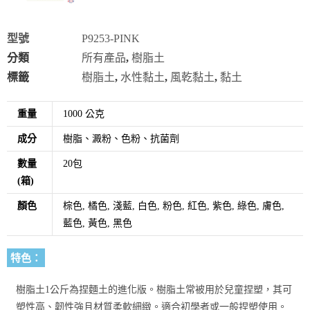
型號
P9253-PINK
分類
所有產品
,
樹脂土
標籤
樹脂土
,
水性黏土
,
風乾黏土
,
黏土
重量
1000 公克
成分
樹脂、澱粉、色粉、抗菌劑
數量
20包
(箱)
顏色
棕色, 橘色, 淺藍, 白色, 粉色, 紅色, 紫色, 綠色, 膚色,
藍色, 黃色, 黑色
特色：
樹脂土1公斤為捏麵土的進化版。樹脂土常被用於兒童捏塑，其可
塑性高、韌性強且材質柔軟細緻。
適合初學者或一般捏塑使用。