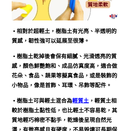
•
相對於超輕土，樹脂土有光亮、半透明的
質感，
韌性強
可以延展至很薄。
•
樹脂土乾掉後會保有細膩、光滑透亮的質
感，顏色鮮艷飽和、
成品仿真度
高，適合做
花朵、食品、蔬果等擬真食品，或是裝飾的
小物品，像是首飾、耳環、吊飾等配件。
•
樹脂土可與輕土混合為
輕質土
，輕質土相
較於樹脂土黏性低，也比輕土不容易乾，其
質地輕巧棉密不黏手，乾燥後呈現自然光
澤，有微亮感且有硬度，不易毀壞可長期保