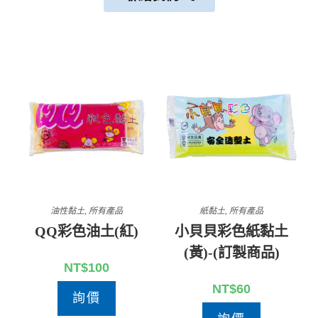
油性黏土
,
所有產品
紙黏土
,
所有產品
QQ彩色油土(紅)
小貝貝彩色紙黏土
(黃)-(訂製商品)
NT$
100
NT$
60
詢價