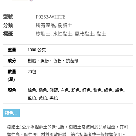
型號
P9253-WHITE
分類
所有產品
,
樹脂土
標籤
樹脂土
,
水性黏土
,
風乾黏土
,
黏土
重量
1000 公克
成分
樹脂、澱粉、色粉、抗菌劑
數量
20包
(箱)
顏色
棕色, 橘色, 淺藍, 白色, 粉色, 紅色, 紫色, 綠色, 膚色,
藍色, 黃色, 黑色
特色：
樹脂土1公斤為捏麵土的進化版。樹脂土常被用於兒童捏塑，其可
塑性高、韌性強且材質柔軟細緻。
適合初學者或一般捏塑使用。