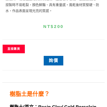
捏製時不易乾裂，顏色鮮豔、具有重量感。風乾後材質堅硬、防
水，作品表面呈現光亮的質感。
NT$
200
直接購買
詢價
樹脂土
是什麼？
樹脂土
(
英文：
Resin Clay/ Cold Porcelain