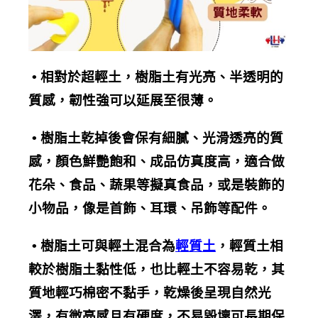
•
相對於超輕土，樹脂土有光亮、半透明的
質感，
韌性強
可以延展至很薄。
•
樹脂土乾掉後會保有細膩、光滑透亮的質
感，顏色鮮艷飽和、
成品仿真度
高，適合做
花朵、食品、蔬果等擬真食品，或是裝飾的
小物品，像是首飾、耳環、吊飾等配件。
•
樹脂土可與輕土混合為
輕質土
，輕質土相
較於樹脂土黏性低，也比輕土不容易乾，其
質地輕巧棉密不黏手，乾燥後呈現自然光
澤，有微亮感且有硬度，不易毀壞可長期保