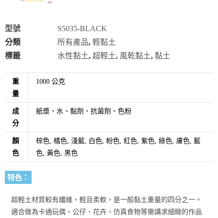
型號
S5035-BLACK
分類
所有產品
,
輕黏土
標籤
水性黏土
,
超輕土
,
風乾黏土
,
黏土
重
1000 公克
量
成
紙漿、水、黏劑、抗菌劑、色粉
分
顏
棕色, 橘色, 淺藍, 白色, 粉色, 紅色, 紫色, 綠色, 膚色, 藍
色
色, 黃色, 黑色
特色：
超輕土材質較有纖維，輕且柔軟，是一般黏土重量的四分之一。
適合做為卡通玩偶、公仔、花卉、仿真食物等需講求細緻的作品