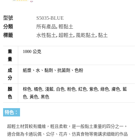
型號
S5035-BLUE
分類
所有產品
,
輕黏土
標籤
水性黏土
,
超輕土
,
風乾黏土
,
黏土
重
1000 公克
量
成
紙漿、水、黏劑、抗菌劑、色粉
分
顏
棕色, 橘色, 淺藍, 白色, 粉色, 紅色, 紫色, 綠色, 膚色, 藍
色
色, 黃色, 黑色
特色：
超輕土材質較有纖維，輕且柔軟，是一般黏土重量的四分之一。
適合做為卡通玩偶、公仔、花卉、仿真食物等需講求細緻的作品